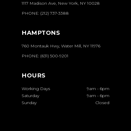
1117 Madison Ave, New York, NY 10028
PHONE:
(212) 737-3388
HAMPTONS
760 Montauk Hwy, Water Mill, NY 11976
PHONE:
(631) 500-9201
HOURS
Working Days
9am
-
6pm
Saturday
9am
-
6pm
Sunday
Closed