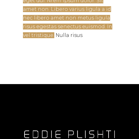
eget dui. Nrem ipsum dolor. Sit
amet non. Libero varius ligula a id
nec libero amet non metus ligula
risus egestas senectus euismod. In
vel tristique.
Nulla risus