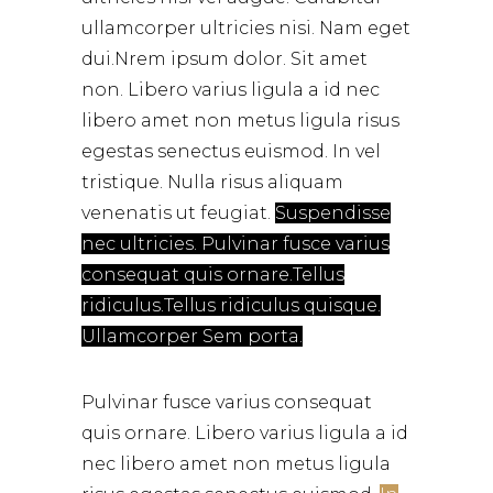
ullamcorper ultricies nisi. Nam eget
dui.Nrem ipsum dolor. Sit amet
non. Libero varius ligula a id nec
libero amet non metus ligula risus
egestas senectus euismod. In vel
tristique. Nulla risus aliquam
venenatis ut feugiat.
Suspendisse
nec ultricies. Pulvinar fusce varius
consequat quis ornare.Tellus
ridiculus.Tellus ridiculus quisque.
Ullamcorper Sem porta.
Pulvinar fusce varius consequat
quis ornare. Libero varius ligula a id
nec libero amet non metus ligula