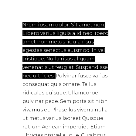
Nrem ipsum dolor. Sit amet non.
Libero varius ligula a id nec libero
amet non metus ligula risus
egestas senectus euismod. In vel
tristique. Nulla risus aliquam
venenatis ut feugiat. Suspendisse
nec ultricies.
Pulvinar fusce varius
consequat quis ornare. Tellus
ridiculus quisque. Ullamcorper
pulvinar pede. Sem porta sit nibh
vivamus et. Phasellus viverra nulla
ut metus varius laoreet Quisque
rutrum.Aenean imperdiet. Etiam
ultricies nisi vel augue. Curabitur