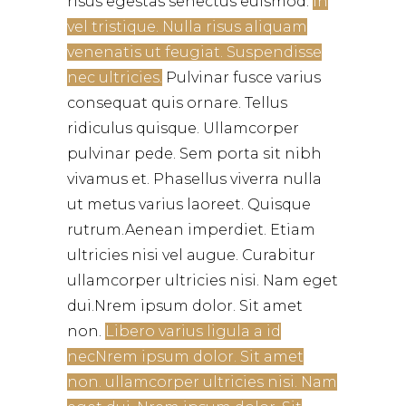
risus egestas senectus euismod.
In
vel tristique. Nulla risus aliquam
venenatis ut feugiat. Suspendisse
nec ultricies.
Pulvinar fusce varius
consequat quis ornare. Tellus
ridiculus quisque. Ullamcorper
pulvinar pede. Sem porta sit nibh
vivamus et. Phasellus viverra nulla
ut metus varius laoreet. Quisque
rutrum.Aenean imperdiet. Etiam
ultricies nisi vel augue. Curabitur
ullamcorper ultricies nisi. Nam eget
dui.Nrem ipsum dolor. Sit amet
non.
Libero varius ligula a id
necNrem ipsum dolor. Sit amet
non. ullamcorper ultricies nisi. Nam