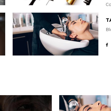
Co
T
Bl