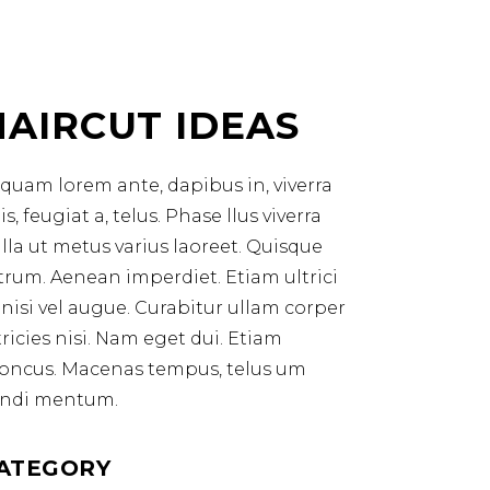
HAIRCUT IDEAS
iquam lorem ante, dapibus in, viverra
is, feugiat a, telus. Phase llus viverra
lla ut metus varius laoreet. Quisque
trum. Aenean imperdiet. Etiam ultrici
 nisi vel augue. Curabitur ullam corper
tricies nisi. Nam eget dui. Etiam
oncus. Macenas tempus, telus um
ndi mentum.
ATEGORY