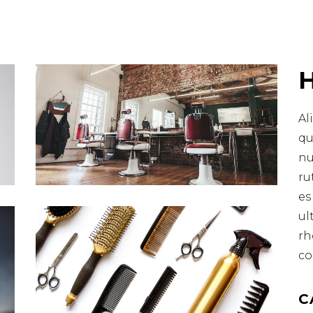
Al
qu
nu
ru
es
ul
rh
co
C